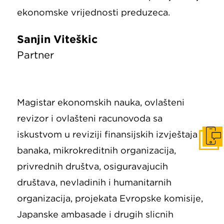
ekonomske vrijednosti preduzeća.
Sanjin Viteškić
Partner
Magistar ekonomskih nauka, ovlašteni
revizor i ovlašteni računovođa sa
iskustvom u reviziji finansijskih izvještaja
Konta
banaka, mikrokreditnih organizacija,
privrednih društva, osiguravajućih
društava, nevladinih i humanitarnih
organizacija, projekata Evropske komisije,
Japanske ambasade i drugih sličnih