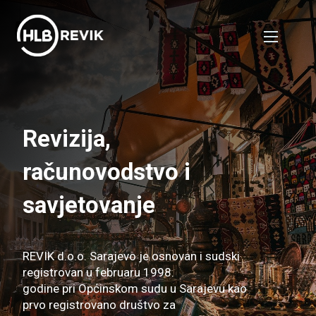
Revizija,
računovodstvo i
savjetovanje
REVIK d.o.o. Sarajevo je osnovan i sudski
registrovan u februaru 1998.
godine pri Općinskom sudu u Sarajevu kao
prvo registrovano društvo za