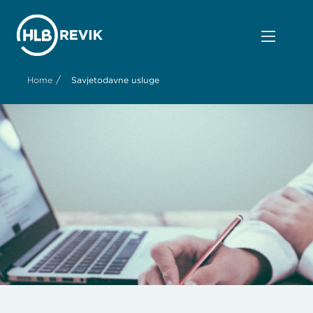
/
Home
Savjetodavne usluge